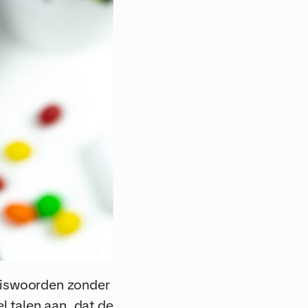
asiswoorden zonder
l talen aan, dat de