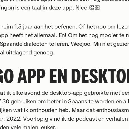
lingon is een taal in deze app. Nice.👏🏼
ruim 1,5 jaar aan het oefenen. Of het nou om lezen
app heeft het allemaal. En! Om het nog mooier te m
paande dialecten te leren. Weejoo. Mij niet gezie
k al uitdagend genoeg.
GO APP EN DESKTO
 dat ik elke avond de desktop-app gebruikte met ee
 30 gebruiken om beter in Spaans te worden en alle
ijken wat ik onthouden heb. Maar dat enthousiasm
i 2022. Voorlopig vind ik de podcast en verhalen d
en vele malen leuker.