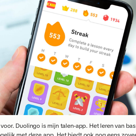
 voor. Duolingo is mijn talen-app. Het leren van b
gelijk met deze app. Het biedt ook nog eens zovee