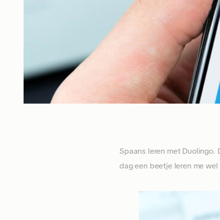
Spaans leren met Duolingo. Da
dag een beetje leren me wel