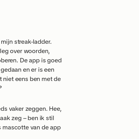
mijn streak-ladder.
tleg over woorden,
beren. De app is goed
 gedaan en er is een
t niet eens ben met de
?
eeds vaker zeggen. Hee,
aak zeg – ben ik stil
ls mascotte van de app